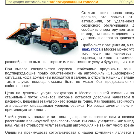
Эвакуация автомобиля с
заблокированным колесом
300 руб.
Сколько стоит вызов эвак
правило, это зависит от
автомобиля, от удаленнос
сервисного обслуживания. 
сообщить оператору контактн
номер, местонахождения 
доставки, и оператор произве
Прайс-лист с расценками, а т
эвакуатора
в Москве можно уто
того, если вы являетесь
сервиса, вы имеет возможнос
разнообразных льгот, повторные или постоянные услуги будут оцениватьс
При вызове специалистов сервиса необходимо предъявить ваш 
подтверждающие право собственности на автомобиль (СТС/доверенно
ситуации, когда документы находятся в салоне, а открыть машину, у влад
таком случае помощь оказана быть не может без предоставления
собственности.
Цена на дешевые услуги эвакуатора в Москве в нашей компании по
стабильный поток клиентов, которые остаются довольны качеством 
расценок. Дешевый эвакуатор - это всегда выгодно. Как правило, стоимость
эти расценки оправдывают уровень сервиса. Но всегда хочется получи
приемлемую стоимость.
Чтобы узнать, сколько стоит помощь, просто позвоните нам и назо
расстояние планируемой транспортировки. Вы сами убедитесь, как выго
нам. Расчет стоимости услуг эвакуации автомобиля не займет много време
Одним из преимуществ сотрудничества с нашей компанией является 