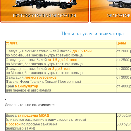
КРУГЛОСУТОЧНАЯ ЭВАКУАЦИЯ
ЭВАКУАТОР
Цены на услуги эвакуатора
Услуга
Цены
Эвакуация любых автомобилей массой
до 1.5 тонн
от 2000 
по Москве, без заезда внутрь третьего кольца
Эвакуация автомобилей
от 1.5 до 2.0 тонн
от 2500 
по Москве, без заезда внутрь третьего кольца
Эвакуация автомобилей
от 2 до 3 тонн
от 3000 
по Москве, без заезда внутрь третьего кольца
Эвакуация
легких грузовиков
от 3000 
(Газель, Форд Транзит, Хендай Портер и т.п.)
Кран
манипулятор
от 4000р
для перевозки автомобиля
Дополнительно оплачивается:
Выезд
за пределы МКАД
50 руб/к
(считается расстояние в одну сторону с грузом)
Простой
по просьбе заказчика
500 руб/
(например в ГАИ)