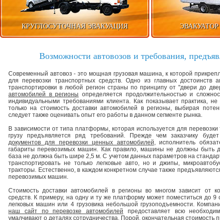
КРУГЛОСУТОЧНАЯ ЭВАКУАЦИЯ
ЭВАКУАТОР
Возможности автовозов и требования, предъя
Современный автовоз - это мощная грузовая машина, к которой прикре
для перевозки транспортных средств. Одно из главных достоинств а
транспортировки в любой регион страны по принципу от "двери до две
автомобилей в регионы
определяется продолжительностью и сложнос
индивидуальными требованиями клиента. Как показывает практика, не
только на стоимость доставки автомобилей в регионы, выбирая потен
следует также оценивать опыт его работы в данном сегменте рынка.
В зависимости от типа платформы, которая используется для перевозки 
грузу предъявляется ряд требований. Прежде чем заказчику буде
документов для перевозки ценных автомобилей
, исполнитель обяза
габариты перевозимых машин. Как правило, машины не должны быть д
база не должна быть шире 2,5 м. С учетом данных параметров на станд
транспортировать не только легковые авто, но и джипы, микроавтоб
тракторы. Естественно, в каждом конкретном случае также предъявляютс
перевозимых машин.
Стоимость доставки автомобилей в регионы во многом зависит от к
средств. К примеру, на одну и ту же платформу может поместиться до 9
легковых машин или 4 грузовика небольшой грузоподъемности. Компани
наш сайт по перевозке автомобилей
предоставляет всю необходим
умалчивают о деталях сотрудничества. Порой, окончательная стоимость п